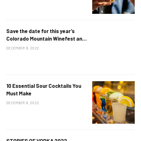
Save the date for this year’s
Colorado Mountain Winefest and
Colorado Wine Week!
DECEMBER 9, 2022
10 Essential Sour Cocktails You
Must Make
DECEMBER 8, 2022
STORIES OF VODKA 2022