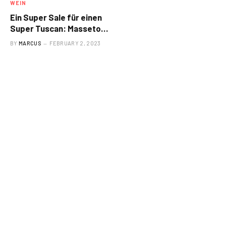
WEIN
Ein Super Sale für einen
Super Tuscan: Masseto
Cellar Auction bringt
BY
MARCUS
FEBRUARY 2, 2023
400.000 $ ein