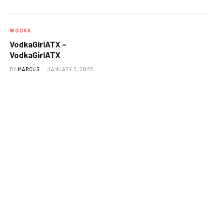
WODKA
VodkaGirlATX –
VodkaGirlATX
BY
MARCUS
JANUARY 3, 2023