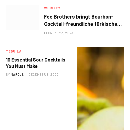
WHISKEY
Fee Brothers bringt Bourbon-
Cocktail-freundliche türkische
Tabakbitter auf den Markt
FEBRUARY 3, 2023
TEQUILA
10 Essential Sour Cocktails
You Must Make
BY
MARCUS
DECEMBER 8, 2022